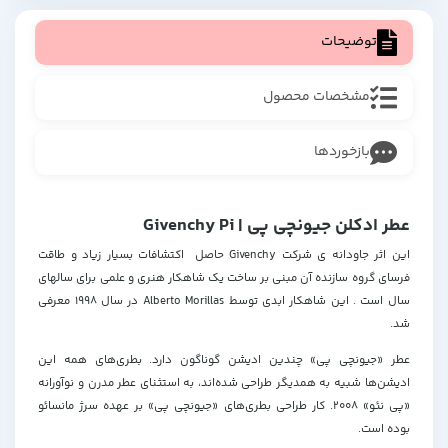
توضیحات
مشخصات محصول
بازخوردها
عطر ادکلن جیونچی پی | Givenchy Pi
این اثر جاودانه ی شرکت Givenchy حاصل اکتشافات بسیار زیاد و طاقت
فرسای گروه سازنده آن مبنی بر ساخت یک شاهکار هنری و علمی برای سالهای
سال است . این شاهکار ابدی توسط Alberto Morillas در سال 1998 معرفی
شد.
عطر «جیونچی پی» چندین ادیشن گوناگون دارد. بطری‌های همه این
ادیشن‌ها شبیه به همدیگر طراحی شده‌اند، به استثنای عطر مدرن و نوآورانه
«پی نئو» 2008. کار طراحی بطری‌های «جیونچی پی» بر عهده سرژ مانسائو
بوده است.