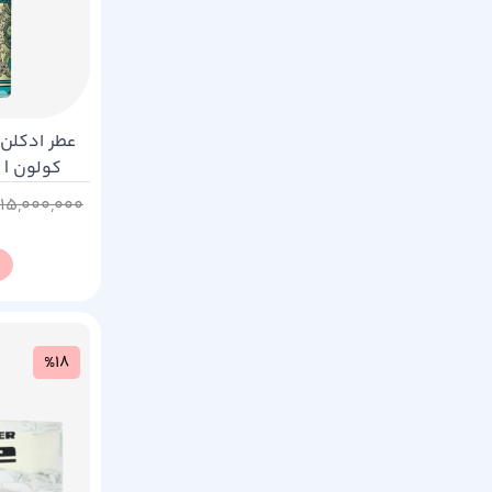
ک
711
15,000,000
%18