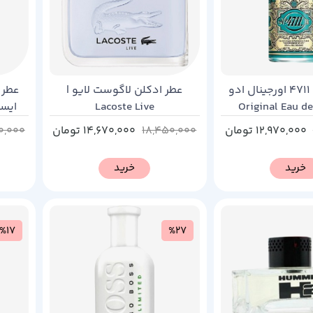
عطر ادکلن 4711 اورجینال ادو
عطر ادکلن لاگوست لایو |
عطر 
ولون | Original Eau de
Lacoste Live
omme
Cologne 4
12,970,000
تومان
18,450,000
14,670,000
تومان
0,000
خرید
خرید
%17
%27