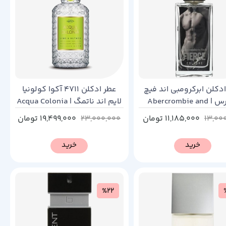
دکلن ابرکرومبی اند فیچ
عطر ادکلن 4711 آکوا کولونیا
فییرس | Abercrombie and
لایم اند ناتمگ | Acqua Colonia
Lime & Nutmeg 4711
Fitch Fierce
13,00
11,185,000
تومان
23,000,000
19,499,000
تومان
خرید
خرید
%22