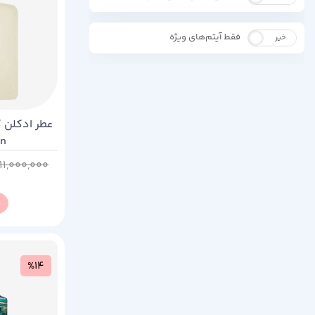
فقط آیتم‌های ویژه
خیر
بله
an
11,000,000
%14