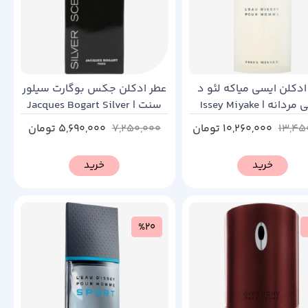
ادکلن ایسی میاکه لئو د
عطر ادکلن جکس بوگارت سیلور
ایسی مردانه | Issey Miyake
سنت | Jacques Bogart Silver
Scent
L’Eau D’Issey Pour H
13,45
10,260,000
تومان
7,250,000
5,690,000
تومان
خرید
خرید
%20