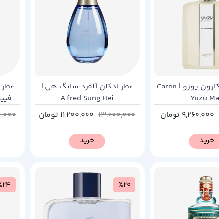
عطر ادکلن کارون یوزو | Caron
عطر ادکلن آلفرد سانگ هی |
عطر ا
Alfred Sung Hei
Yuzu M
9,260,000
تومان
13,000,000
11,200,000
تومان
0,000
خرید
خرید
%24
%20