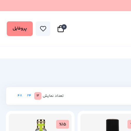
0
پروفایل
تعداد نمایش
48
24
12
%15