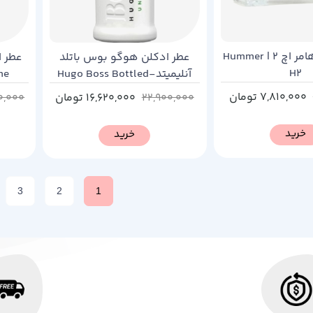
عطر ادکلن هامر اچ 2 | Hummer
عطر ادکلن هوگو بوس باتلد
عطر ا
H2
آنلیمیتد-Hugo Boss Bottled
me
Unlimited
7,810,000
تومان
22,900,000
16,620,000
تومان
0,000
خرید
خرید
3
2
1