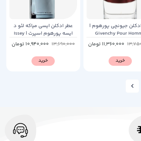
دکلن جیونچی پورهوم |
عطر ادکلن ایسی میاکه لئو د
Givenchy Pour Hom
ایسه پورهوم اسپرت | Issey
Miyake L’Eau d’issey Pour
13,75
11,360,000
تومان
13,690,000
10,940,000
تومان
Homme Sport
خرید
خرید