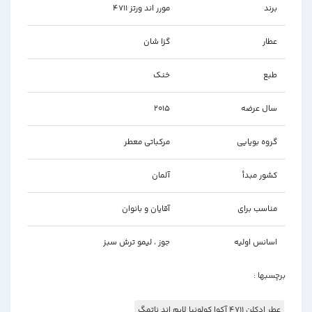
برند
مورر اند ورتز 4711
عطار
گزا شان
طبع
خنک
سال عرضه
2015
گروه بویایی
مرکباتی معطر
کشور مبدأ
آلمان
مناسب برای
آقایان و بانوان
اسانس اولیه
جوز ، لیمو ترش سبز
برچسبها :
عطر ادکلن 4711 آکوا کولونیا لایم اند ناتمگ