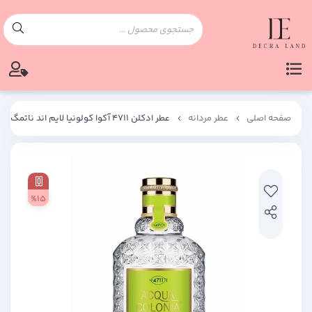
صفحه اصلی
عطر مردانه
عطر ادکلن 4711 آکوا کولونیا لایم اند ناتمگ | Acqua Colonia Lime & Nutmeg 4711
%15