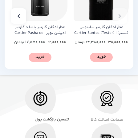
عطر ادکلن کارتیر سانتوس
عطر ادکلن کارتیر پاشا د کارتیر
(تستر) | Cartier Santos (Tester)
ادیشن نویر | Cartier Pasha de
Cartier Edition Noire
30,000,000
24,380,000
تومان
22,000,000
17,550,000
تومان
00
خرید
خرید
ضمانت اصالت کالا
تضمین بازگشت پول