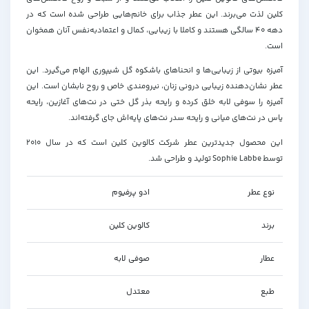
کلین لذت می‌برند. این عطر جذاب برای خانم‌هایی طراحی شده است که در
دهه 40 سالگی هستند و کاملا با زیبایی، کمال و اعتمادبه‌نفس آنان همخوان
است.
آمیزه بیوتی از زیبایی‌ها و انحناهای باشکوه گل شیپوری الهام می‌گیرد. این
عطر نشان‌دهنده زیبایی درونی زنان، نیرومندی خاص و روح نابشان است. این
آمیزه را سوفی لابه خلق کرده و رایحه بذر گل ختی در نت‌های آغازین، رایحه
یاس در نت‌های میانی و رایحه سدر نت‌های پایه‌اش جای گرفته‌اند.
این محصول جدیدترین عطر شرکت کالوین کلین است که در سال 2010
توسط
Sophie Labbe
تولید و طراحی شد.
نوع عطر
ادو پرفیوم
برند
کالوین کلین
عطار
صوفی لابه
طبع
معتدل