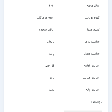
سال عرضه
2010
گروه بویایی
رایحه های گلی
کشور مبدأ
ایالات متحده
مناسب برای
بانوان
مناسب فصل
پاییز
اسانس اولیه
گل ختی
اسانس میانی
یاس
اسانس پایه
سدر
برچسبها :