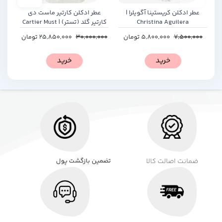
عطر ادکلن کریستینا آگویلرا |
عطر ادکلن کارتیر ماست دی
عطر
Christina Aguilera
کارتیر گلد (تستر) | Cartier Must
ur
de Cartier Gold (Tester)
7,500,000
5,800,000
تومان
30,000,000
25,850,000
تومان
00
خرید
خرید
ضمانت اصالت کالا
تضمین بازگشت پول